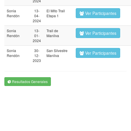
2024
Sonia
13-
El Mito Trail
Ver Participantes
Rendón
04-
Etapa 1
2024
Sonia
13-
Trail de
Ver Participantes
Rendón
01-
Manilva
2024
Sonia
30-
San Silvestre
Ver Participantes
Rendón
12-
Manilva
2023
Resultados Generales