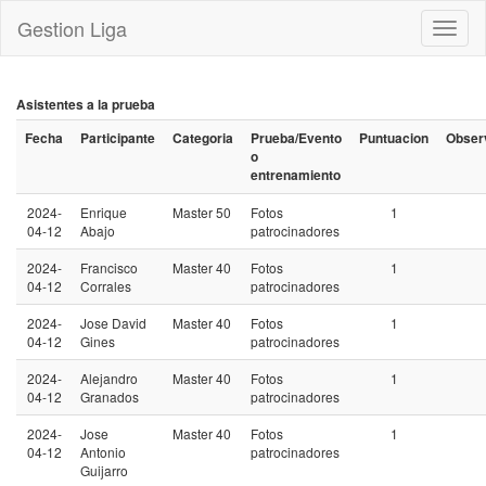
Gestion Liga
Toggl
naviga
Asistentes a la prueba
Fecha
Participante
Categoria
Prueba/Evento
Puntuacion
Obser
o
entrenamiento
2024-
Enrique
Master 50
Fotos
1
04-12
Abajo
patrocinadores
2024-
Francisco
Master 40
Fotos
1
04-12
Corrales
patrocinadores
2024-
Jose David
Master 40
Fotos
1
04-12
Gines
patrocinadores
2024-
Alejandro
Master 40
Fotos
1
04-12
Granados
patrocinadores
2024-
Jose
Master 40
Fotos
1
04-12
Antonio
patrocinadores
Guijarro