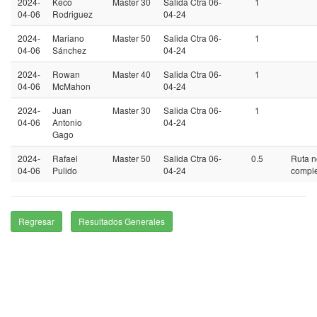
2024-
Keco
Master 30
Salida Ctra 06-
1
04-06
Rodriguez
04-24
2024-
Mariano
Master 50
Salida Ctra 06-
1
04-06
Sánchez
04-24
2024-
Rowan
Master 40
Salida Ctra 06-
1
04-06
McMahon
04-24
2024-
Juan
Master 30
Salida Ctra 06-
1
04-06
Antonio
04-24
Gago
2024-
Rafael
Master 50
Salida Ctra 06-
0.5
Ruta n
04-06
Pulido
04-24
compl
Regresar
Resultados Generales