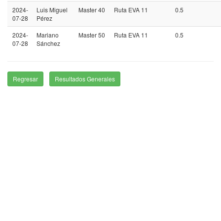
2024-
Luis Miguel
Master 40
Ruta EVA 11
0.5
07-28
Pérez
2024-
Mariano
Master 50
Ruta EVA 11
0.5
07-28
Sánchez
Regresar
Resultados Generales