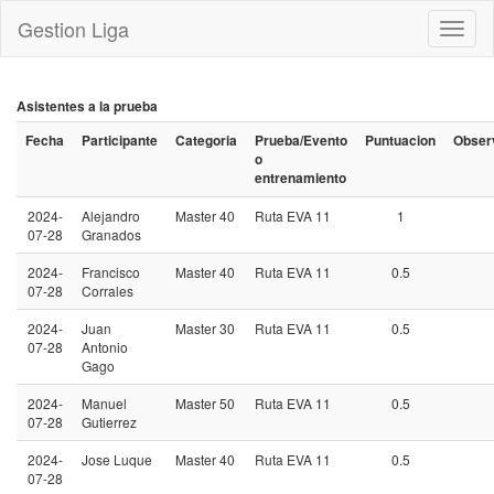
Gestion Liga
Toggl
naviga
Asistentes a la prueba
Fecha
Participante
Categoria
Prueba/Evento
Puntuacion
Obser
o
entrenamiento
2024-
Alejandro
Master 40
Ruta EVA 11
1
07-28
Granados
2024-
Francisco
Master 40
Ruta EVA 11
0.5
07-28
Corrales
2024-
Juan
Master 30
Ruta EVA 11
0.5
07-28
Antonio
Gago
2024-
Manuel
Master 50
Ruta EVA 11
0.5
07-28
Gutierrez
2024-
Jose Luque
Master 40
Ruta EVA 11
0.5
07-28